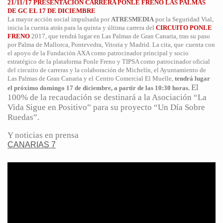
21/11/17 PRESENTACIÓN CARRERA PONLE FRENO LAS PALMAS
DE GC EL 17 DE DICIEMBRE
La mayor acción social impulsada por
ATRESMEDIA
por la Seguridad Vial,
inicia la cuenta atrás para la quinta y última carrera del
CIRCUITO PONLE
FRENO
2017, que tendrá lugar en Las Palmas de Gran Canaria, tras su paso
por Palma de Mallorca, Pontevedra, Vitoria y Madrid. La cita, que
cuenta con
el apoyo de la Fundación AXA como patrocinador principal y socio
estratégico de la plataforma Ponle Freno y TIPSA como patrocinador oficial
del circuito de carreras y la colaboración de Michelín, el Ayuntamiento de
Las Palmas de Gran Canaria y el
Centro Comercial El Muelle,
tendrá lugar
El
el próximo domingo 17 de diciembre, a partir de las 10:30 horas.
100% de la recaudación se destinará a la Asociación “La
Vida Sigue en Positivo” para su proyecto “Un Día Sobre
Ruedas”.
Y noticias en prensa
CANARIAS 7