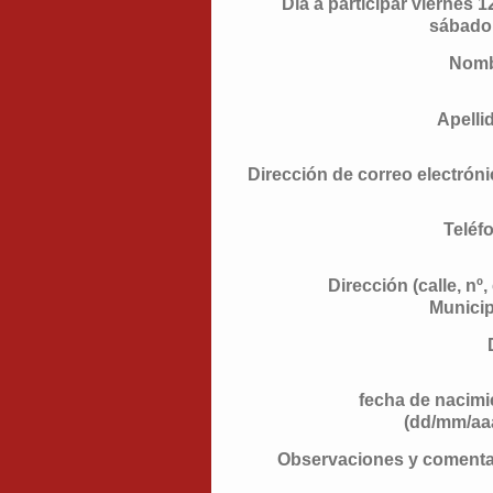
Día a participar viernes 1
sábado
Nom
Apelli
Dirección de correo electróni
Teléf
Dirección (calle, nº,
Municip
fecha de nacimi
(dd/mm/aa
Observaciones y comenta