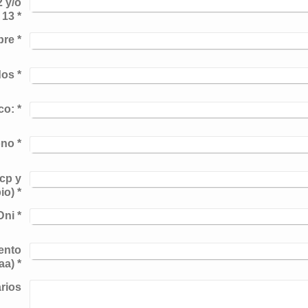
2 y/o
 13
*
bre
*
dos
*
co:
*
ono
*
 cp y
io)
*
Dni
*
ento
aa)
*
rios