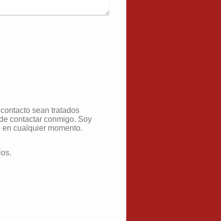
 contacto sean tratados
o en cualquier momento.
ios.