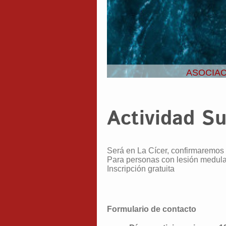
ASOCIAC
Actividad Su
Será en La Cícer, confirmaremos 
Para personas con lesión medular
Inscripción gratuita
Formulario de contacto